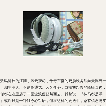
在数码科技的江湖，风云变幻，千奇百怪的鸡肋设备常向天浮云
般，潮生潮灭。不论高通党、蓝牙众势，或振翅起兴的降噪众神
貌似都在这里起了一圈波浪便黯然而去。我曾说，『神马都是浮
云』或许只是一种触今心哲语，但在这样的更迭中，总有信念与