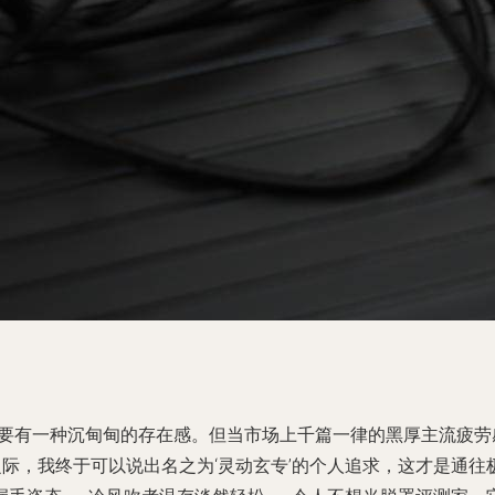
沉，要有一种沉甸甸的存在感。但当市场上千篇一律的黑厚主流疲劳
际，我终于可以说出名之为‘灵动玄专’的个人追求，这才是通往