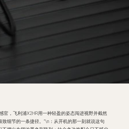
感官，飞利浦X2HR用一种轻盈的姿态闯进视野并截然
极致细节的一条捷径。”\n：从开机的那一刻就说这句