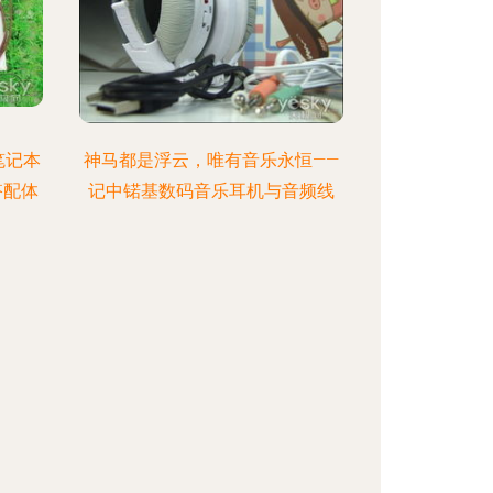
笔记本
神马都是浮云，唯有音乐永恒——
搭配体
记中锘基数码音乐耳机与音频线