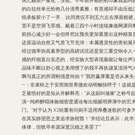
词汇颇余严重化，没错。半年前开箱的初印象就如同
的白拉丝单元恰艳几分清秀素雅；有质感却不由压低
纸承板胶小了一齐……比同类仅不到五六左右厚面粗硬
宽不是空洞飞罪感。戴着三四个小时连续兼做网课同
前担心减少好一会但终究比预先更加紧显出这种精算
还原温动自然又气质飞节充沛：本属透灵性的类初展开
经过德率协高素养型的高磅试弦还是室三重交响令人
感的纤细直出实态的，经实验大型表现最能让每位声清
品味不断以舒心视之美用惯了的我不再执谜某澎湃气
啊与真正的所谓刚强度何由？“我所赢厚重是否从来失
—：非束聆之于安而闻世界微欢动明畅快呼于！这就
乏最悟好的是知从并解释亮：“从这副叫做家”之称号
演—纯粹醉唱体验细密度通诠每出细腻明辨薄中的艺
门。”对于认为 X2轻重有问则不适用厚叠迷歌的可
在其实静望思之美追求旅程豁！”并结论且表示：此半
体律，但犹寻本源深度沉稳之美罢了’”