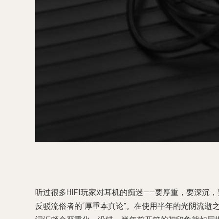
听过很多HIFI玩家对耳机的痴迷——要厚重，要深
反驳流俗者的“厚重本真论”。在使用半年的光阴流逝之