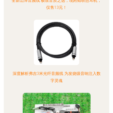
全新山泽音频线 极致音质之选，现附赠联想耳机，
仅售13元！
深度解析弗吉3米光纤音频线 为发烧级音响注入数
字灵魂