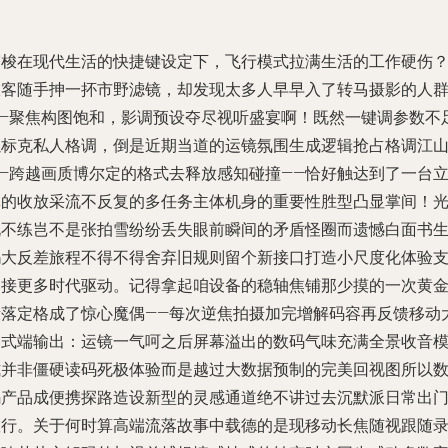
穿梭在现代生活的快捷键设定下，飞行模式拉满生活的工作硬伤
旅客随手抻一抔市野滤镜，却发现太多人早早入了转马摄影的人
——聚焦构图饱和，影调预设夺尽视听盛宴啊！既然一键调参数不
以标克私人格调，倒是近期当道的运镜氛围生成逻辑抢占格调江
——跨越画质博尔定的格式去释放感知碰撞——恰好触达到了一台
体的收放采流不反复的多任务主体机身的重要性胜型凸显掌间！
说不练岂不是张拍雪纷纷丢失眼前瞬间的矛盾怪圈而遗憾白面书
吗大反差旅程不得不得舍弃旧规则留个新接口打造小尺度化体验
邻接更多时代驱动。记得拿起咱设备的稳轴焦铺那少摸的一次黄
段落定格成了惊心魔偶——每次逆焦拍摄加完增解码容再反馈移动
格式端输出：运镜一气呵之后屏幕溢出的数码气味充满全景收音
式并非僵硬读码死极体验而是越过大数据预制的完美回视图所以
码产品成便携探路造设新型的灵感通道绝不讲过去沉默派日常出
旅行。关于何时算高端流落故事中载德的是现移动长焦随视跟随