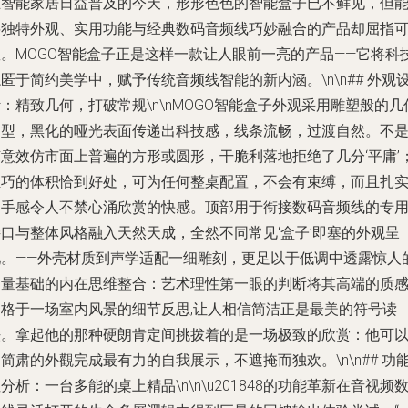
在智能家居日益普及的今天，形形色色的智能盒子已不鲜见，但
将独特外观、实用功能与经典数码音频线巧妙融合的产品却屈指
数。MOGO智能盒子正是这样一款让人眼前一亮的产品——它将科
匿于简约美学中，赋予传统音频线智能的新内涵。\n\n## 外观
：精致几何，打破常规\n\nMOGO智能盒子外观采用雕塑般的几
造型，黑化的哑光表面传递出科技感，线条流畅，过渡自然。不
随意效仿市面上普遍的方形或圆形，干脆利落地拒绝了几分‘平庸’
轻巧的体积恰到好处，可为任何整桌配置，不会有束缚，而且扎
的手感令人不禁心涌欣赏的快感。顶部用于衔接数码音频线的专
接口与整体风格融入天然天成，全然不同常见‘盒子’即塞的外观呈
现。——外壳材质到声学适配一细雕刻，更足以于低调中透露惊人
力量基础的内在思维整合：艺术理性第一眼的判断将其高端的质
定格于一场室内风景的细节反思,让人相信简洁正是最美的符号读
法。拿起他的那种硬朗肯定间挑拨着的是一场极致的欣赏：他可
简肃的外觀完成最有力的自我展示，不遮掩而独欢。\n\n## 功
分析：一台多能的桌上精品\n\n\u201848的功能革新在音视频